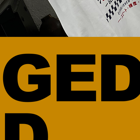
GED
D