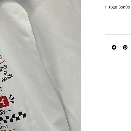
Η τύχη βοηθά 
Το 
Lucky Drif
(Lucky Cats)
Αντί για χρυσά
ατελείωτες ώρ
χρειάζεται για
Το σχέδιο συν
τη νοοτροπία 
ζουν την αυτο
🏁 
Για όσους
Χτίζουν τ
Περνούν 
Ζουν για 
Πιστεύουν
🇬🇧 EN
Lucky Drift T
Luck helps th