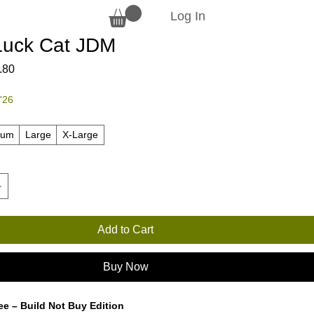
Log In
Luck Cat JDM
lar
Sale
.80
e
Price
'26
ium
Large
X-Large
Add to Cart
Buy Now
ee – Build Not Buy Edition