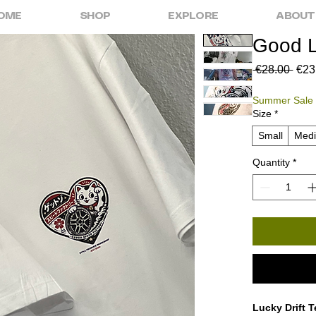
OME
SHOP
EXPLORE
ABOUT
Good 
Regu
 €28.00 
€23
Pric
Summer Sale 
Size
*
Small
Med
Quantity
*
Lucky Drift T